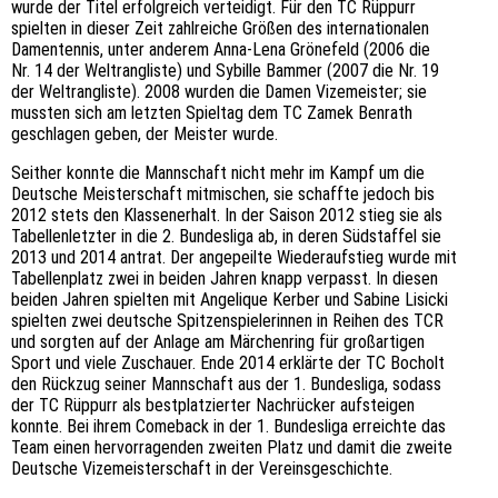
wurde der Titel erfolgreich verteidigt. Für den TC Rüppurr
spielten in dieser Zeit zahlreiche Größen des internationalen
Damentennis, unter anderem Anna-Lena Grönefeld (2006 die
Nr. 14 der Weltrangliste) und Sybille Bammer (2007 die Nr. 19
der Weltrangliste). 2008 wurden die Damen Vizemeister; sie
mussten sich am letzten Spieltag dem TC Zamek Benrath
geschlagen geben, der Meister wurde.
Seither konnte die Mannschaft nicht mehr im Kampf um die
Deutsche Meisterschaft mitmischen, sie schaffte jedoch bis
2012 stets den Klassenerhalt. In der Saison 2012 stieg sie als
Tabellenletzter in die 2. Bundesliga ab, in deren Südstaffel sie
2013 und 2014 antrat. Der angepeilte Wiederaufstieg wurde mit
Tabellenplatz zwei in beiden Jahren knapp verpasst. In diesen
beiden Jahren spielten mit Angelique Kerber und Sabine Lisicki
spielten zwei deutsche Spitzenspielerinnen in Reihen des TCR
und sorgten auf der Anlage am Märchenring für großartigen
Sport und viele Zuschauer. Ende 2014 erklärte der TC Bocholt
den Rückzug seiner Mannschaft aus der 1. Bundesliga, sodass
der TC Rüppurr als bestplatzierter Nachrücker aufsteigen
konnte. Bei ihrem Comeback in der 1. Bundesliga erreichte das
Team einen hervorragenden zweiten Platz und damit die zweite
Deutsche Vizemeisterschaft in der Vereinsgeschichte.