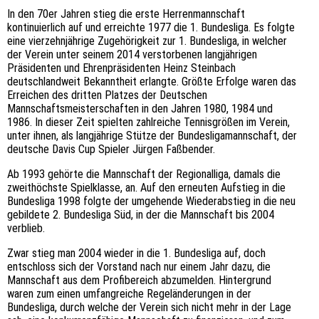
In den 70er Jahren stieg die erste Herrenmannschaft
kontinuierlich auf und erreichte 1977 die 1. Bundesliga. Es folgte
eine vierzehnjährige Zugehörigkeit zur 1. Bundesliga, in welcher
der Verein unter seinem 2014 verstorbenen langjährigen
Präsidenten und Ehrenpräsidenten Heinz Steinbach
deutschlandweit Bekanntheit erlangte. Größte Erfolge waren das
Erreichen des dritten Platzes der Deutschen
Mannschaftsmeisterschaften in den Jahren 1980, 1984 und
1986. In dieser Zeit spielten zahlreiche Tennisgrößen im Verein,
unter ihnen, als langjährige Stütze der Bundesligamannschaft, der
deutsche Davis Cup Spieler Jürgen Faßbender.
Ab 1993 gehörte die Mannschaft der Regionalliga, damals die
zweithöchste Spielklasse, an. Auf den erneuten Aufstieg in die
Bundesliga 1998 folgte der umgehende Wiederabstieg in die neu
gebildete 2. Bundesliga Süd, in der die Mannschaft bis 2004
verblieb.
Zwar stieg man 2004 wieder in die 1. Bundesliga auf, doch
entschloss sich der Vorstand nach nur einem Jahr dazu, die
Mannschaft aus dem Profibereich abzumelden. Hintergrund
waren zum einen umfangreiche Regeländerungen in der
Bundesliga, durch welche der Verein sich nicht mehr in der Lage