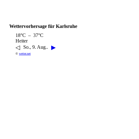
Wettervorhersage für Karlsruhe
18°C – 37°C
Heiter
◁
▶
So., 9. Aug..
©
wetter.net