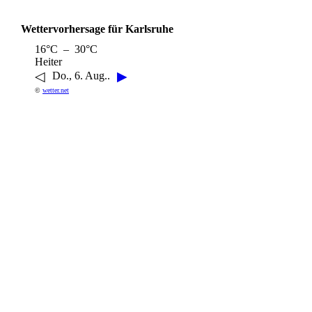
Wettervorhersage für Karlsruhe
16°C – 30°C
Heiter
◁
▶
Do., 6. Aug..
©
wetter.net