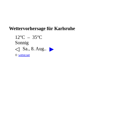
Wettervorhersage für Karlsruhe
12°C – 35°C
Sonnig
◁
▶
Sa., 8. Aug..
©
wetter.net